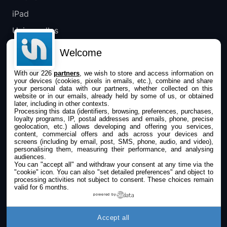
iPad
Universelles
Mac
Welcome
Apple TV
With our 226
partners
, we wish to store and access information on
your devices (cookies, pixels in emails, etc.), combine and share
IPHONEADDICT
your personal data with our partners, whether collected on this
website or in our emails, already held by some of us, or obtained
later, including in other contexts.
Actualité Apple
Processing this data (identifiers, browsing, preferences, purchases,
loyalty programs, IP, postal addresses and emails, phone, precise
Archives keynotes
geolocation, etc.) allows developing and offering you services,
content, commercial offers and ads across your devices and
screens (including by email, post, SMS, phone, audio, and video),
Contact
personalising them, measuring their performance, and analysing
audiences.
À propos
You can "accept all" and withdraw your consent at any time via the
"cookie" icon
. You can also "set detailed preferences" and object to
KultureGeek
processing activities not subject to consent. These choices remain
valid for 6 months.
powered by
SUIVEZ-NOUS
Accept all