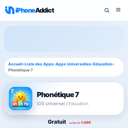
iPhone
Addict
Accueil
»
Liste des Apps
»
Apps Universelles
»
Education
»
Phonétique 7
Phonétique 7
iOS Universel
/
Education
Gratuit
1,09€
au lieu de