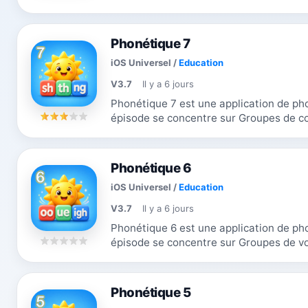
activités d'étude, de choix du son,...
Phonétique 7
iOS Universel
/
Education
V3.7
Il y a 6 jours
Phonétique 7 est une application de phoni
épisode se concentre sur Groupes de consonnes. Les enfa
activités d'étude, de choix du son, de...
Phonétique 6
iOS Universel
/
Education
V3.7
Il y a 6 jours
Phonétique 6 est une application de phoni
épisode se concentre sur Groupes de voyelles II. Les enfan
activités d'étude, de choix du son, de...
Phonétique 5