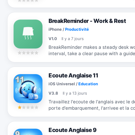
BreakReminder - Work & Rest
iPhone
/
Productivité
V1.0
Il y a 7 jours
BreakReminder makes a steady desk work rhyth
interval, take a clear pause with a gui
and keep your history private by...
Ecoute Anglaise 11
iOS Universel
/
Education
V3.8
Il y a 13 jours
Travaillez l'ecoute de l'anglais avec le d
porte d'embarquement, l'arrivee et la correspondance
comprendre des taches concretes...
Ecoute Anglaise 9