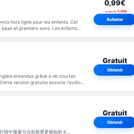
0,99€
1,19€
au lieu de
Acheter
cs hors ligne pour les enfants. Cet
t premiers sons. Les enfants
Gratuit
Obtenir
nglais entendus grâce à de courtes
Gratuit
Obtenir
情中搜索与当前股票更相似的 K...