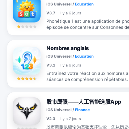
iOS Universel
/
Education
V3.7
Il y a 6 jours
Phonétique 1 est une application de phoni
épisode se concentre sur Consonnes de base e
suivent des activités d'étude, de choix...
Nombres anglais
iOS Universel
/
Education
V3.2
Il y a 6 jours
Entraînez votre réaction aux nombres a
séances de compréhension répétables. Cette version gratuite associe l'audio à
une réponse immédiate, conserve...
股市鹰眼——人工智能选股App
iOS Universel
/
Finance
V2.3
Il y a 7 jours
股市鹰眼以缠论为基础支撑理论，先从历史行