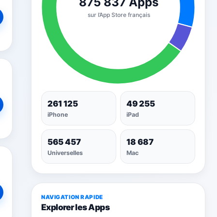
261 125
49 255
iPhone
iPad
565 457
18 687
Universelles
Mac
NAVIGATION RAPIDE
Explorer les Apps