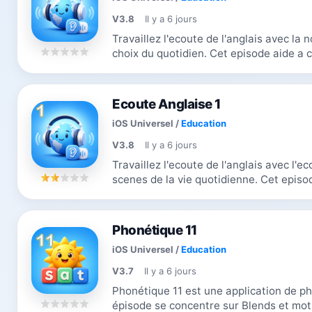
V3.8
Il y a 6 jours
Travaillez l'ecoute de l'anglais avec la n
choix du quotidien. Cet episode aide a comprendre les commandes au cafe, les
boissons, le marche, les quantites,...
Ecoute Anglaise 1
iOS Universel
/
Education
V3.8
Il y a 6 jours
Travaillez l'ecoute de l'anglais avec l'eco
scenes de la vie quotidienne. Cet episode aide a comprendre des salutations
courtes, des objets de classe, des...
Phonétique 11
iOS Universel
/
Education
V3.7
Il y a 6 jours
Phonétique 11 est une application de phon
épisode se concentre sur Blends et mots plus longs. Les 