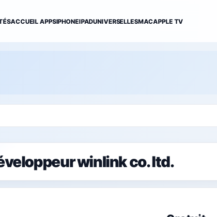
TÉS
ACCUEIL APPS
IPHONE
IPAD
UNIVERSELLES
MAC
APPLE TV
éveloppeur winlink co. ltd.