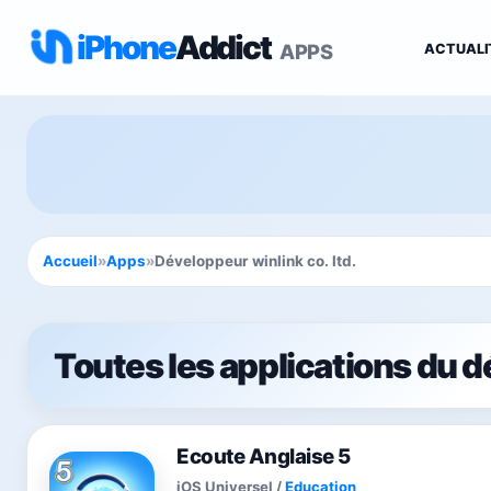
iPhone
Addict
APPS
ACTUALI
Accueil
»
Apps
»
Développeur winlink co. ltd.
Toutes les applications du d
Ecoute Anglaise 5
iOS Universel
/
Education