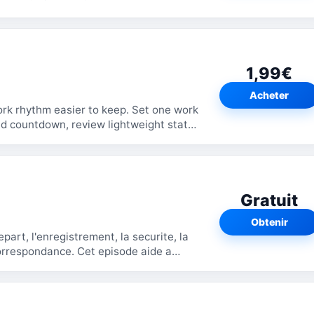
1,99€
Acheter
m easier to keep. Set one work
ded countdown, review lightweight stats,
Gratuit
Obtenir
epart, l'enregistrement, la securite, la
. Cet episode aide a