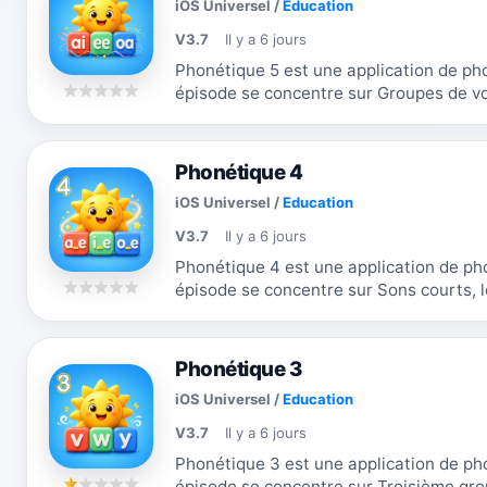
iOS Universel
/
Education
V3.7
Il y a 6 jours
Phonétique 5 est une application de phoni
épisode se concentre sur Groupes de voyelles I. Les enfant
activités d'étude, de choix du son, de...
Phonétique 4
iOS Universel
/
Education
V3.7
Il y a 6 jours
Phonétique 4 est une application de phoni
épisode se concentre sur Sons courts, longs et magic
des activités d'étude, de choix du...
Phonétique 3
iOS Universel
/
Education
V3.7
Il y a 6 jours
Phonétique 3 est une application de phoni
épisode se concentre sur Troisième groupe de conso