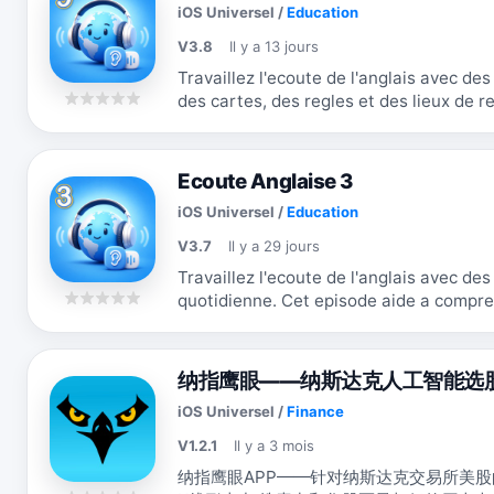
iOS Universel
/
Education
V3.8
Il y a 13 jours
Travaillez l'ecoute de l'anglais avec des
des cartes, des regles et des lieux de rendez-vous. Ce
comprendre des taches reelles dans des
Ecoute Anglaise 3
iOS Universel
/
Education
V3.7
Il y a 29 jours
Travaillez l'ecoute de l'anglais avec de
quotidienne. Cet episode aide a comprendre qui fait quoi et ou, grace a des
questions courtes et un retour...
纳指鹰眼——纳斯达克人工智能选
iOS Universel
/
Finance
V1.2.1
Il y a 3 mois
纳指鹰眼APP——针对纳斯达克交易所美