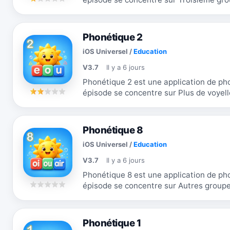
des activités d'étude, de choix du...
Phonétique 2
iOS Universel
/
Education
V3.7
Il y a 6 jours
Phonétique 2 est une application de phoni
épisode se concentre sur Plus de voyelle
enfants suivent des activités d'étude, de
Phonétique 8
iOS Universel
/
Education
V3.7
Il y a 6 jours
Phonétique 8 est une application de phoni
épisode se concentre sur Autres groupes de voyelles. Le
activités d'étude, de choix du son,...
Phonétique 1