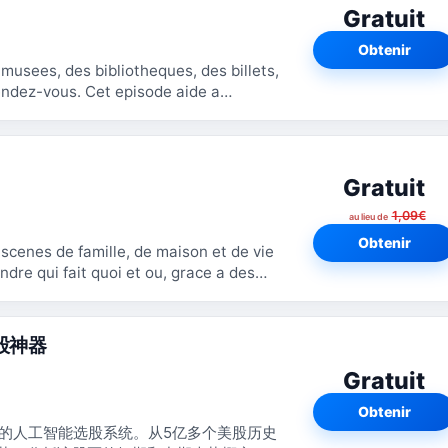
Gratuit
Obtenir
 musees, des bibliotheques, des billets,
t episode aide a
...
Gratuit
1,09€
au lieu de
Obtenir
s scenes de famille, de maison et de vie
股神器
Gratuit
Obtenir
股的人工智能选股系统。从5亿多个美股历史