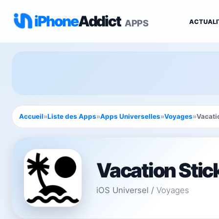
iPhone
Addict
APPS
ACTUALI
Accueil
»
Liste des Apps
»
Apps Universelles
»
Voyages
»
Vacati
Vacation Stic
iOS Universel
/
Voyages