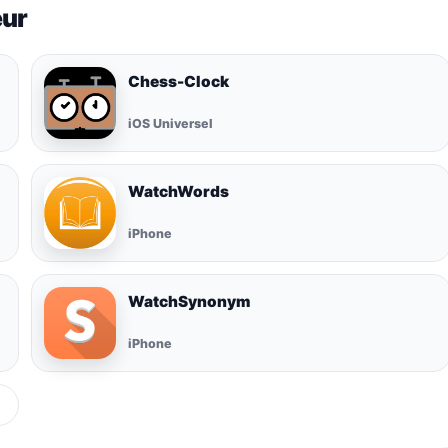
eur
Chess-Clock
iOS Universel
WatchWords
iPhone
WatchSynonym
iPhone