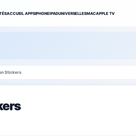
TÉS
ACCUEIL APPS
IPHONE
IPAD
UNIVERSELLES
MAC
APPLE TV
on Stickers
kers