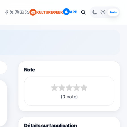
APP
KG
KULTUREGEEK
Auto
Note
(0 note)
Détails sur l'application