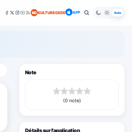
APP
KG
KULTUREGEEK
Auto
Note
(0 note)
Détails sur l'application