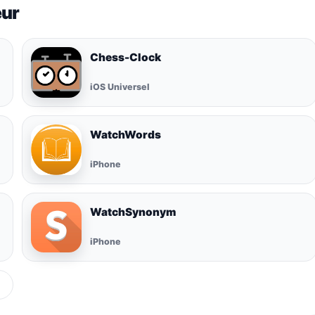
eur
Chess-Clock
iOS Universel
WatchWords
iPhone
WatchSynonym
iPhone