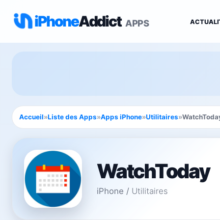
iPhone
Addict
APPS
ACTUALI
Accueil
»
Liste des Apps
»
Apps iPhone
»
Utilitaires
»
WatchToda
WatchToday
iPhone
/
Utilitaires