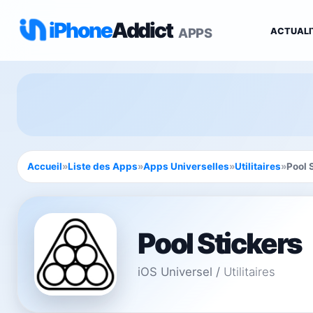
iPhone
Addict
APPS
ACTUALI
Accueil
»
Liste des Apps
»
Apps Universelles
»
Utilitaires
»
Pool 
Pool Stickers
iOS Universel
/
Utilitaires