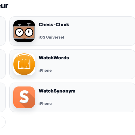
eur
Chess-Clock
iOS Universel
WatchWords
iPhone
WatchSynonym
iPhone