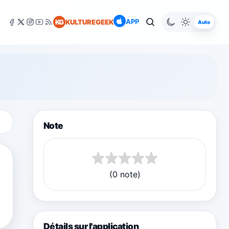
APP
KG
KULTUREGEEK
Auto
Note
(0 note)
Détails sur l'application