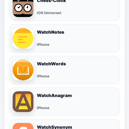
Chess-Clock
iOS Universel
WatchNotes
iPhone
WatchWords
iPhone
WatchAnagram
iPhone
WatchSynonym