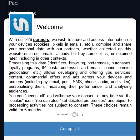
iPad
Universelles
Mac
Welcome
Apple TV
With our 226
partners
, we wish to store and access information on
your devices (cookies, pixels in emails, etc.), combine and share
IPHONEADDICT
your personal data with our partners, whether collected on this
website or in our emails, already held by some of us, or obtained
later, including in other contexts.
Actualité Apple
Processing this data (identifiers, browsing, preferences, purchases,
loyalty programs, IP, postal addresses and emails, phone, precise
Archives keynotes
geolocation, etc.) allows developing and offering you services,
content, commercial offers and ads across your devices and
screens (including by email, post, SMS, phone, audio, and video),
Contact
personalising them, measuring their performance, and analysing
audiences.
À propos
You can "accept all" and withdraw your consent at any time via the
"cookie" icon
. You can also "set detailed preferences" and object to
KultureGeek
processing activities not subject to consent. These choices remain
valid for 6 months.
powered by
SUIVEZ-NOUS
Accept all