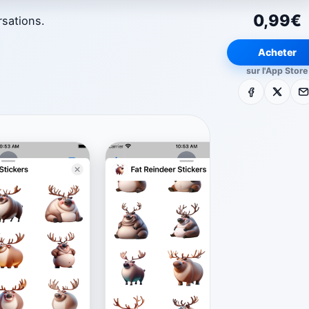
0,99€
rsations.
Acheter
sur l'App Store
Facebook
X
E-m