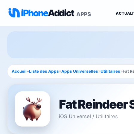
iPhone
Addict
APPS
ACTUALI
Accueil
»
Liste des Apps
»
Apps Universelles
»
Utilitaires
»
Fat R
Fat Reindeer 
iOS Universel
/
Utilitaires