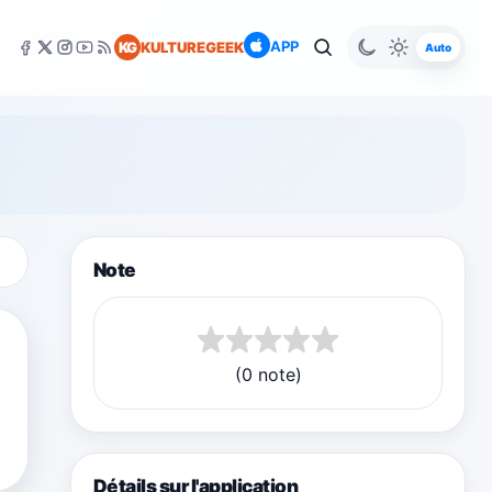
APP
KG
KULTUREGEEK
Auto
Note
(0 note)
Détails sur l'application