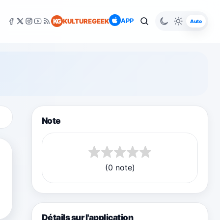
APP
KG
KULTUREGEEK
Auto
Note
(0 note)
Détails sur l'application