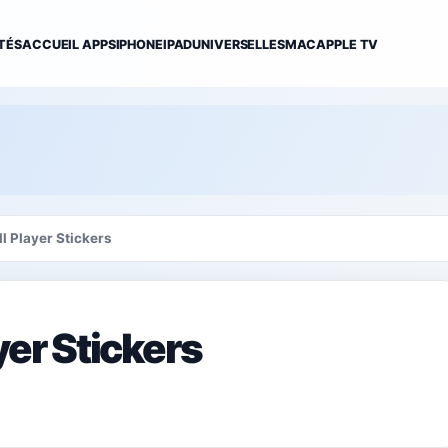
TÉS
ACCUEIL APPS
IPHONE
IPAD
UNIVERSELLES
MAC
APPLE TV
ll Player Stickers
yer Stickers