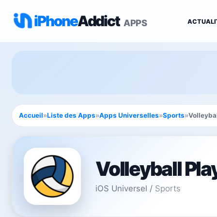
iPhone
Addict
APPS
ACTUALI
Accueil
»
Liste des Apps
»
Apps Universelles
»
Sports
»
Volleyba
Volleyball Pla
iOS Universel
/
Sports