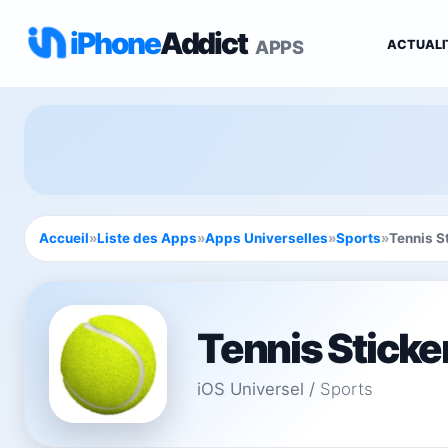
iPhone
Addict
APPS
ACTUALI
Accueil
»
Liste des Apps
»
Apps Universelles
»
Sports
»
Tennis S
Tennis Sticke
iOS Universel
/
Sports