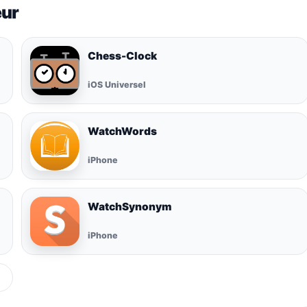
eur
Chess-Clock
iOS Universel
WatchWords
iPhone
WatchSynonym
iPhone