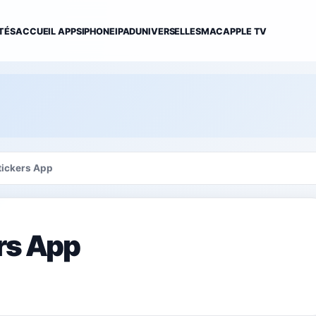
TÉS
ACCUEIL APPS
IPHONE
IPAD
UNIVERSELLES
MAC
APPLE TV
tickers App
rs App