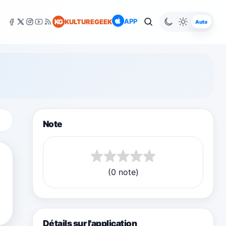
APP
KG
KULTUREGEEK
Auto
Note
(0 note)
Détails sur l'application