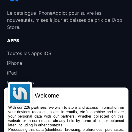
Le catalogue iPhoneAddict pour suivre les
nouveautés, mises à jour et baisses de prix de l’App
Store.
APPS
Toutes les apps iOS
iPhone
iPad
Universelles
Mac
Welcome
Apple TV
With our 226
partners
, we wish to store and access information on
your devices (cookies, pixels in emails, etc.), combine and share
IPHONEADDICT
your personal data with our partners, whether collected on this
website or in our emails, already held by some of us, or obtained
later, including in other contexts.
Actualité Apple
Processing this data (identifiers, browsing, preferences, purchases,