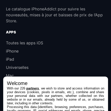
Le catalogue iPhoneAddict pour suivre les
nouveautés, mises à jour et baisses de prix de l’App
Store.
APPS
Toutes les apps iOS
iPhone
iPad
Universelles
Mac
Welcome
Apple TV
With our 226
partners
, we wish to store and access information on
your devices (cookies, pixels in emails, etc.), combine and share
IPHONEADDICT
your personal data with our partners, whether collected on this
website or in our emails, already held by some of us, or obtained
later, including in other contexts.
Actualité Apple
Processing this data (identifiers, browsing, preferences, purchases,
loyalty programs, IP, postal addresses and emails, phone, precise