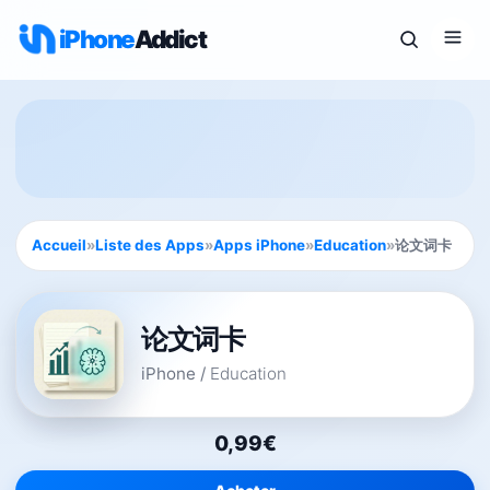
iPhone
Addict
Accueil
»
Liste des Apps
»
Apps iPhone
»
Education
»
论文词卡
论文词卡
iPhone
/
Education
0,99€