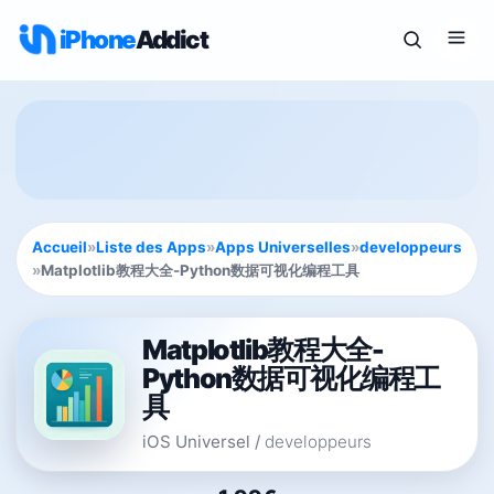
iPhone
Addict
Accueil
»
Liste des Apps
»
Apps Universelles
»
developpeurs
»
Matplotlib教程大全-Python数据可视化编程工具
Matplotlib教程大全-
Python数据可视化编程工
具
iOS Universel
/
developpeurs