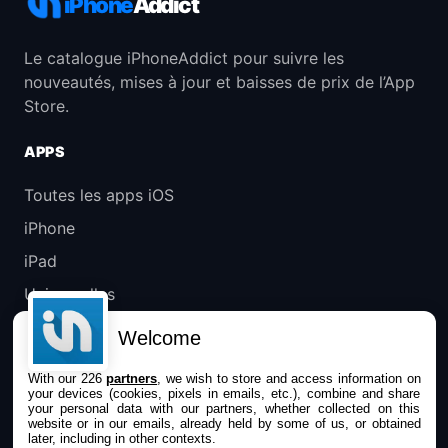
iPhone
Addict
Le catalogue iPhoneAddict pour suivre les
nouveautés, mises à jour et baisses de prix de l’App
Store.
APPS
Toutes les apps iOS
iPhone
iPad
Universelles
Mac
Welcome
Apple TV
With our 226
partners
, we wish to store and access information on
your devices (cookies, pixels in emails, etc.), combine and share
IPHONEADDICT
your personal data with our partners, whether collected on this
website or in our emails, already held by some of us, or obtained
later, including in other contexts.